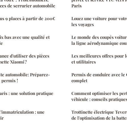
vices de serrurier automobile
Paris
s 9 places à partir de 200€
Louez une voiture pour votr
les voyages
rix bas avec une qualité et
Le monde des coupés voiture
de
la ligne aérodynamique cou
ance d'utiliser des pièces
Les meilleures offres pour l
nette Xiaomi ?
et utilitaires
ite automobile: Préparez-
Permis de conduire avec le 
 permis !
complet
aris : une solution pratique
Comment optimiser les per
véhicule : conseils pratique
l'immatriculation : une
Trottinette électrique Tever
ir
de l'optimisation de la batte