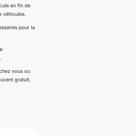
ule en fin de
de véhicules.
ssaires pour la
de
e.
e chez vous ou
uvent gratuit,