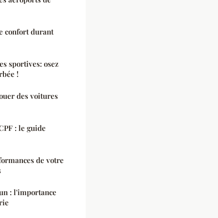
e confort durant
s sportives: osez
rbée !
ouer des voitures
CPF : le guide
formances de votre
s
un : l'importance
rie