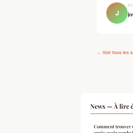
EC
J
j
← Voir tous les 
News — À lire 
Comment trouver u
après avoir perdu l