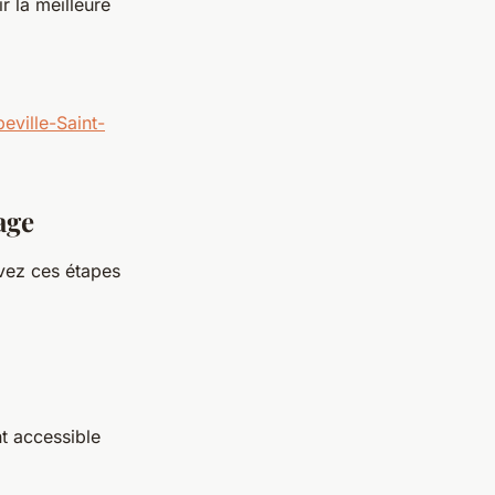
r la meilleure
eville-Saint-
age
ivez ces étapes
nt accessible