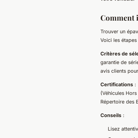
joseph
•
5 avril 2024
•
2 min de lecture
Comment id
Trouver un épav
Voici les étapes 
Critères de sél
garantie de sér
avis clients pour
Certifications
: 
(Véhicules Hors
Répertoire des E
Conseils
:
Lisez attenti