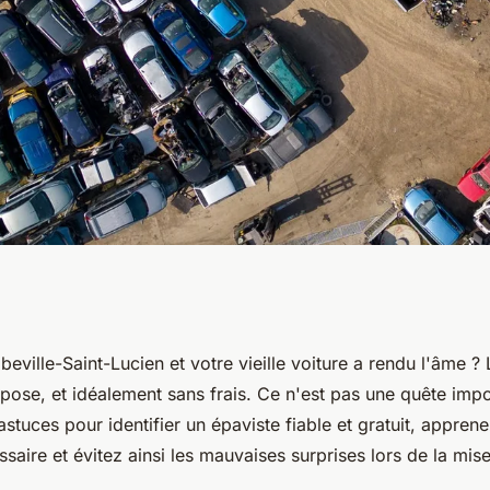
épaviste gratuit à
eville-Saint-Lucien et votre vieille voiture a rendu l'âme ?
pose, et idéalement sans frais. Ce n'est pas une quête impo
en ?
tuces pour identifier un épaviste fiable et gratuit, apprenez
saire et évitez ainsi les mauvaises surprises lors de la mis