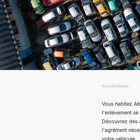
Accueil
›
News
NEWS
Comment trouver un 
Vous habitez Abb
l'enlèvement se 
abbeville-saint-luci
Découvrez des as
l'agrément néces
votre véhicule.