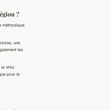
égion ?
he méthodique.
ctures, une
également les
e le VHU
que pour le